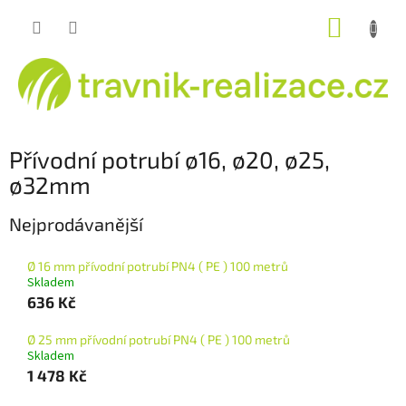
Přejít
NÁKUP
na
obsah
KOŠÍK
Přívodní potrubí ø16, ø20, ø25,
ø32mm
Nejprodávanější
Ø 16 mm přívodní potrubí PN4 ( PE ) 100 metrů
Skladem
636 Kč
Ø 25 mm přívodní potrubí PN4 ( PE ) 100 metrů
Skladem
1 478 Kč