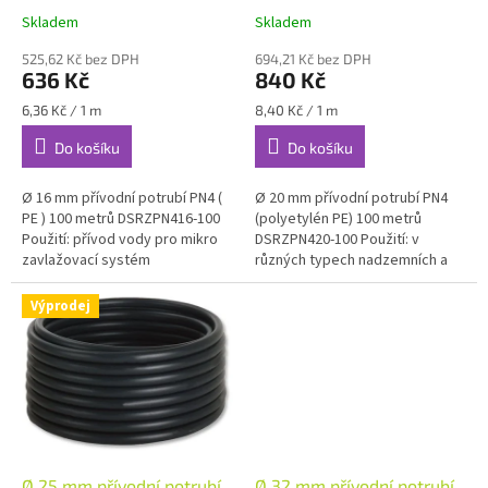
k
Skladem
Skladem
t
ů
525,62 Kč bez DPH
694,21 Kč bez DPH
636 Kč
840 Kč
Měrná
Měrná
6,36 Kč / 1 m
8,40 Kč / 1 m
cena:
cena:
Do košíku
Do košíku
Ø 16 mm přívodní potrubí PN4 (
Ø 20 mm přívodní potrubí PN4
PE ) 100 metrů DSRZPN416-100
(polyetylén PE) 100 metrů
Použití: přívod vody pro mikro
DSRZPN420-100 Použití: v
zavlažovací systém
různých typech nadzemních a
podzemních vodních rozvodů
hlavní napájecí vedení pro...
Výprodej
Ø 25 mm přívodní potrubí
Ø 32 mm přívodní potrubí