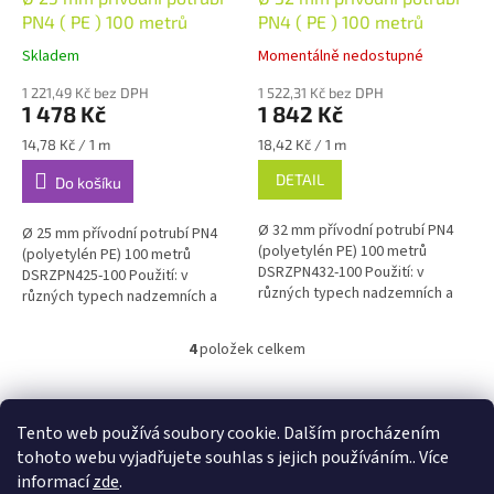
PN4 ( PE ) 100 metrů
PN4 ( PE ) 100 metrů
Skladem
Momentálně nedostupné
1 221,49 Kč bez DPH
1 522,31 Kč bez DPH
1 478 Kč
1 842 Kč
Měrná
Měrná
14,78 Kč / 1 m
18,42 Kč / 1 m
cena:
cena:
DETAIL
Do košíku
Ø 32 mm přívodní potrubí PN4
Ø 25 mm přívodní potrubí PN4
(polyetylén PE) 100 metrů
(polyetylén PE) 100 metrů
DSRZPN432-100 Použití: v
DSRZPN425-100 Použití: v
různých typech nadzemních a
různých typech nadzemních a
podzemních vodních rozvodů
podzemních vodních rozvodů
hlavní napájecí vedení pro...
hlavní napájecí vedení pro...
4
položek celkem
O
v
l
Z
á
á
Tento web používá soubory cookie. Dalším procházením
Travnik-realizace.cz
Kontakty
Odstoupení od smlouvy
d
p
tohoto webu vyjadřujete souhlas s jejich používáním.. Více
a
a
informací
zde
.
c