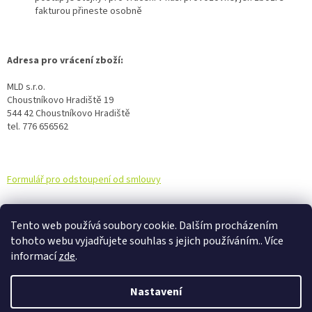
fakturou přineste osobně
Adresa pro vrácení zboží:
MLD s.r.o.
Choustníkovo Hradiště 19
544 42 Choustníkovo Hradiště
tel. 776 656562
Formulář pro odstoupení od smlouvy
Z
á
Tento web používá soubory cookie. Dalším procházením
Travnik-realizace.cz
Kontakty
Odstoupení od smlouvy
p
tohoto webu vyjadřujete souhlas s jejich používáním.. Více
a
informací
zde
.
t
í
Nastavení
Vytvořil Shoptet