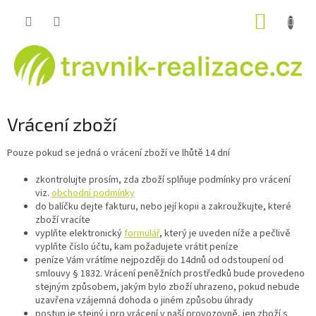
Přejít
NÁKUP
na
obsah
KOŠÍK
Vrácení zboží
Pouze pokud se jedná o vrácení zboží ve lhůtě 14 dní
zkontrolujte prosím, zda zboží splňuje podmínky pro vrácení
viz.
obchodní podmínky
do balíčku dejte fakturu, nebo její kopii a zakroužkujte, které
zboží vracíte
vyplňte elektronický
formulář
, který je uveden níže a pečlivě
vyplňte číslo účtu, kam požadujete vrátit peníze
peníze Vám vrátíme nejpozději do 14dnů od odstoupení od
smlouvy § 1832. Vrácení peněžních prostředků bude provedeno
stejným způsobem, jakým bylo zboží uhrazeno, pokud nebude
uzavřena vzájemná dohoda o jiném způsobu úhrady
postup je stejný i pro vrácení v naší provozovně, jen zboží s