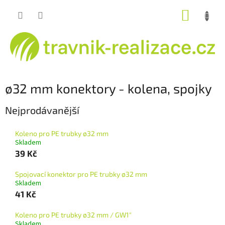
Přejít
NÁKUP
na
obsah
KOŠÍK
ø32 mm konektory - kolena, spojky
Nejprodávanější
Koleno pro PE trubky ø32 mm
Skladem
39 Kč
Spojovací konektor pro PE trubky ø32 mm
Skladem
41 Kč
Koleno pro PE trubky ø32 mm / GW1"
Skladem