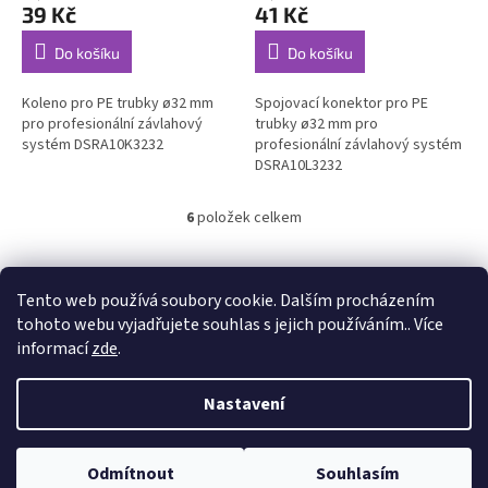
39 Kč
41 Kč
Do košíku
Do košíku
Koleno pro PE trubky ø32 mm
Spojovací konektor pro PE
pro profesionální závlahový
trubky ø32 mm pro
systém DSRA10K3232
profesionální závlahový systém
DSRA10L3232
6
položek celkem
O
v
l
Z
á
á
Tento web používá soubory cookie. Dalším procházením
Travnik-realizace.cz
Kontakty
Odstoupení od smlouvy
d
p
tohoto webu vyjadřujete souhlas s jejich používáním.. Více
a
a
informací
zde
.
c
t
í
í
p
Nastavení
Vytvořil Shoptet
r
v
k
Odmítnout
Souhlasím
y
Copyright 2026
trávník realizace
. Všechna práva vyhrazena.