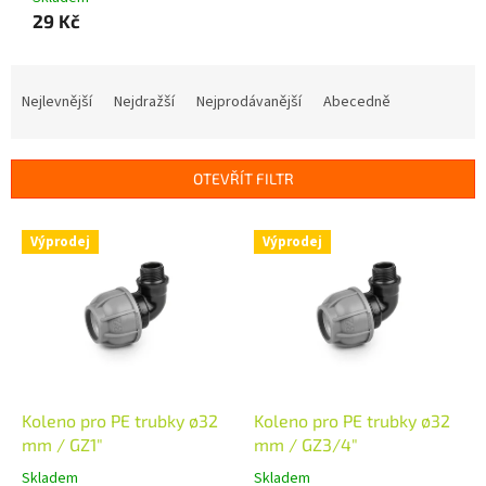
29 Kč
Ř
a
Nejlevnější
Nejdražší
Nejprodávanější
Abecedně
z
e
n
OTEVŘÍT FILTR
í
p
V
r
Výprodej
Výprodej
ý
o
p
d
i
u
s
k
p
t
r
ů
o
d
Koleno pro PE trubky ø32
Koleno pro PE trubky ø32
u
mm / GZ1"
mm / GZ3/4"
k
Skladem
Skladem