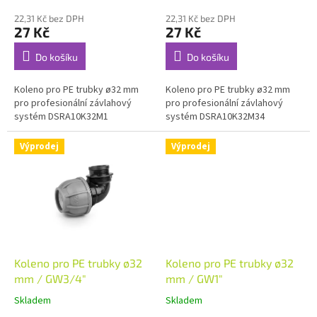
t
ů
22,31 Kč bez DPH
22,31 Kč bez DPH
27 Kč
27 Kč
Do košíku
Do košíku
Koleno pro PE trubky ø32 mm
Koleno pro PE trubky ø32 mm
pro profesionální závlahový
pro profesionální závlahový
systém DSRA10K32M1
systém DSRA10K32M34
Výprodej
Výprodej
Koleno pro PE trubky ø32
Koleno pro PE trubky ø32
mm / GW3/4"
mm / GW1"
Skladem
Skladem