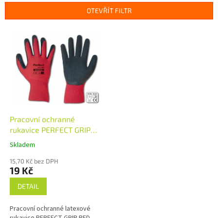
n
OTEVŘÍT FILTR
í
p
V
r
ý
o
p
d
i
u
s
k
p
t
r
ů
o
d
Pracovní ochranné
u
rukavice PERFECT GRIP
k
RED, různé varianty
Skladem
t
rozměrů
ů
15,70 Kč bez DPH
19 Kč
DETAIL
Pracovní ochranné latexové