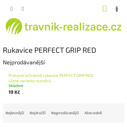
Přejít
NÁKUP
na
obsah
KOŠÍK
Rukavice PERFECT GRIP RED
Nejprodávanější
Pracovní ochranné rukavice PERFECT GRIP RED,
různé varianty rozměrů
Skladem
19 Kč
Ř
a
Nejlevnější
Nejdražší
Nejprodávanější
Abecedně
z
e