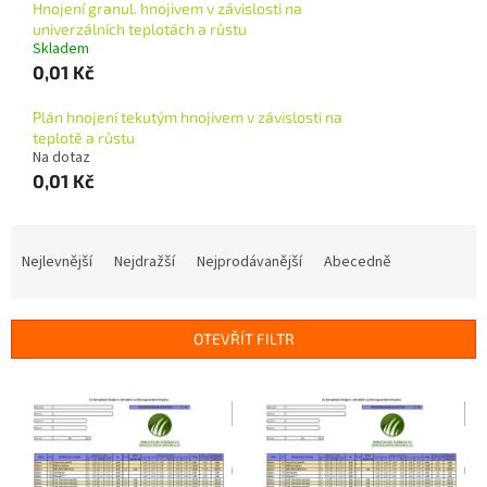
Hnojení granul. hnojivem v závislosti na
univerzálních teplotách a růstu
Skladem
0,01 Kč
Plán hnojení tekutým hnojivem v závislosti na
teplotě a růstu
Na dotaz
0,01 Kč
Ř
a
Nejlevnější
Nejdražší
Nejprodávanější
Abecedně
z
e
n
OTEVŘÍT FILTR
í
p
V
r
ý
o
p
d
i
u
s