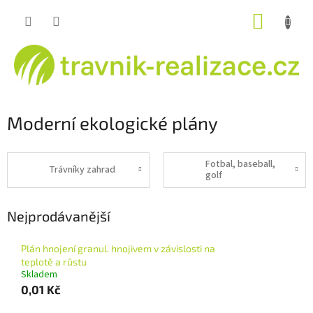
Přejít
NÁKUP
na
obsah
KOŠÍK
Moderní ekologické plány
Fotbal, baseball,
Trávníky zahrad
golf
Nejprodávanější
Plán hnojení granul. hnojivem v závislosti na
teplotě a růstu
Skladem
0,01 Kč