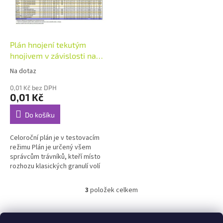
Plán hnojení tekutým
hnojivem v závislosti na
teplotě a růstu
Na dotaz
0,01 Kč bez DPH
0,01 Kč
Do košíku
Celoroční plán je v testovacím
režimu Plán je určený všem
správcům trávníků, kteří místo
rozhozu klasických granulí volí
raději hnojení tekutým hnojivem
na list kvalitním...
3
položek celkem
O
v
l
Z
á