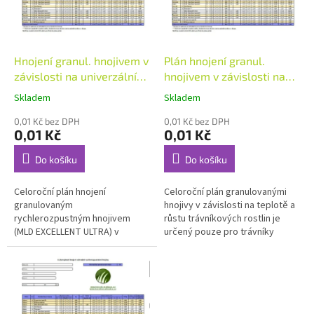
k
p
t
r
ů
o
d
Hnojení granul. hnojivem v
Plán hnojení granul.
u
závislosti na univerzálních
hnojivem v závislosti na
k
teplotách a růstu
teplotě a růstu
Skladem
Skladem
t
ů
0,01 Kč bez DPH
0,01 Kč bez DPH
0,01 Kč
0,01 Kč
Do košíku
Do košíku
Celoroční plán hnojení
Celoroční plán granulovanými
granulovaným
hnojivy v závislosti na teplotě a
rychlerozpustným hnojivem
růstu trávníkových rostlin je
(MLD EXCELLENT ULTRA) v
určený pouze pro trávníky
závislosti na univerzálních
udržované u nás zakoupeným
teplotách a růstu je určený pro
aplikátorem hnojiva Gandy 60,...
trávníky fotbalových a...