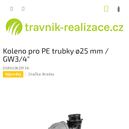
Přejít
NÁKUP
na
obsah
KOŠÍK
Koleno pro PE trubky ø25 mm /
GW3/4"
DSRA10K25F34
Značka:
Bradas
Výprodej