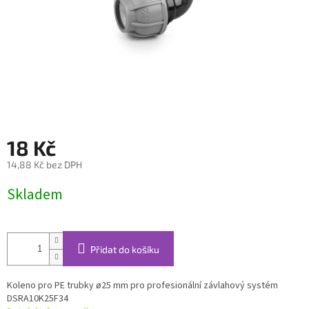
18 Kč
14,88 Kč bez DPH
Měrná
Skladem
cena:
Přidat do košíku
Koleno pro PE trubky ø25 mm pro profesionální závlahový systém
DSRA10K25F34