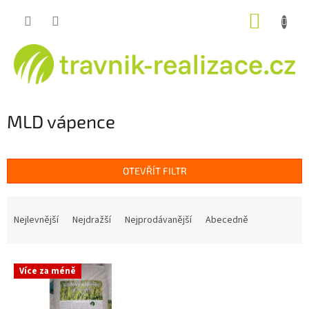
Přejít
NÁKUP
na
obsah
KOŠÍK
MLD vápence
OTEVŘÍT FILTR
Ř
a
Nejlevnější
Nejdražší
Nejprodávanější
Abecedně
z
e
V
n
Více za méně
ý
í
p
p