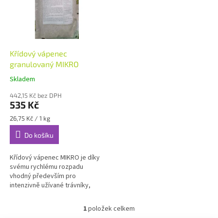
i
r
s
o
p
d
r
u
o
k
d
t
Křídový vápenec
u
ů
granulovaný MIKRO
k
Skladem
t
ů
442,15 Kč bez DPH
535 Kč
Měrná
26,75 Kč / 1 kg
cena:
Do košíku
Křídový vápenec MIKRO je díky
svému rychlému rozpadu
vhodný především pro
intenzivně užívané trávníky,
nebo trávníky menších výměr.
Křídové vápence vznikly z
1
položek celkem
O
usazenin mořských...