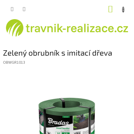
Přejít
NÁKUP
na
obsah
KOŠÍK
Zelený obrubník s imitací dřeva
OBWGR1013