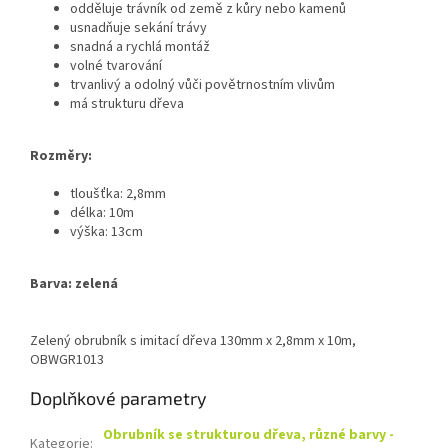
odděluje trávník od země z kůry nebo kamenů
usnadňuje sekání trávy
snadná a rychlá montáž
volné tvarování
trvanlivý a odolný vůči povětrnostním vlivům
má strukturu dřeva
Rozměry:
tloušťka: 2,8mm
délka: 10m
výška: 13cm
Barva: zelená
Zelený obrubník s imitací dřeva 130mm x 2,8mm x 10m,
OBWGR1013
Doplňkové parametry
Obrubník se strukturou dřeva, různé barvy -
Kategorie
: