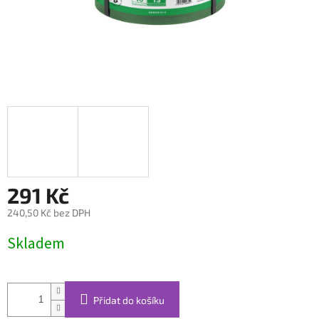
291 Kč
240,50 Kč bez DPH
Měrná
Skladem
cena:
Přidat do košíku