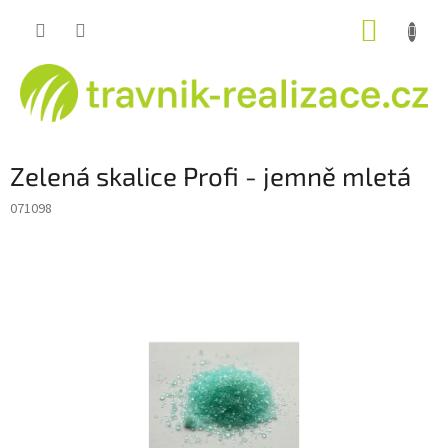
Přejít
NÁKUP
na
obsah
KOŠÍK
Zelená skalice Profi - jemně mletá
071098