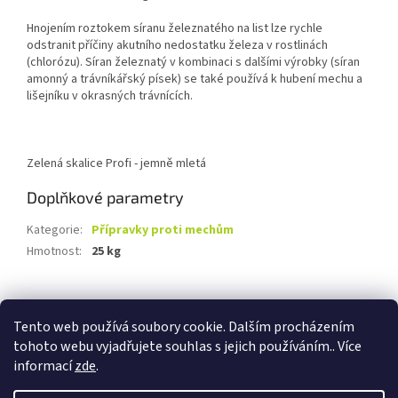
Hnojením roztokem síranu železnatého na list lze rychle
odstranit příčiny akutního nedostatku železa v rostlinách
(chlorózu). Síran železnatý v kombinaci s dalšími výrobky (síran
amonný a trávníkářský písek) se také používá k hubení mechu a
lišejníku v okrasných trávnících.
Zelená skalice Profi - jemně mletá
Doplňkové parametry
Kategorie
:
Přípravky proti mechům
Hmotnost
:
25 kg
Z
á
Tento web používá soubory cookie. Dalším procházením
Travnik-realizace.cz
Kontakty
Odstoupení od smlouvy
p
tohoto webu vyjadřujete souhlas s jejich používáním.. Více
a
informací
zde
.
t