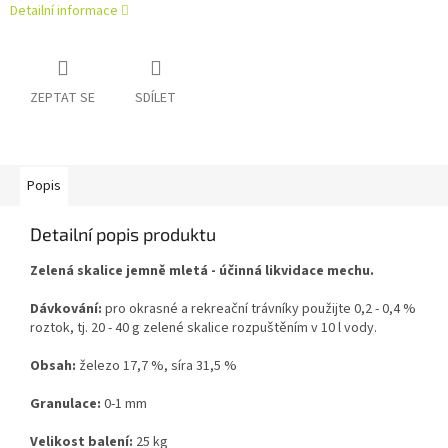
Detailní informace
ZEPTAT SE
SDÍLET
Popis
Detailní popis produktu
Zelená skalice jemně mletá - účinná likvidace mechu.
Dávkování:
pro okrasné a rekreační trávníky použijte 0,2 - 0,4 %
roztok, tj. 20 - 40 g zelené skalice rozpuštěním v 10 l vody.
Obsah:
železo 17,7 %, síra 31,5 %
Granulace:
0-1 mm
Velikost balení:
25 kg