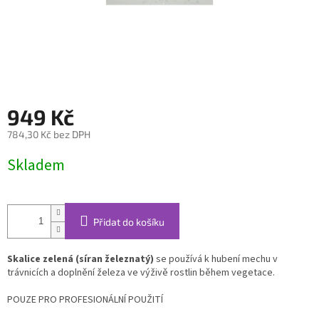
949 Kč
784,30 Kč bez DPH
Měrná
Skladem
cena:
Přidat do košíku
Skalice zelená (síran železnatý)
se používá k hubení mechu v
trávnicích a doplnění železa ve výživě rostlin během vegetace.
POUZE PRO PROFESIONÁLNÍ POUŽITÍ