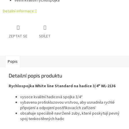
Velmi kvalitní rychlospojka
Detailní informace
ZEPTAT SE
SDÍLET
Popis
Detailní popis produktu
Rychlospojka White line Standard na hadice 3/4" WL-2136
vysoce kvalitní hadicová spojka 3/4“
vybavena protiskluzovou vrstvou, aby usnadnila rychlé
připojení a odpojení postřikovacích zařízení
obsahuje speciálně navržené zuby, které poskytují pevný
spoj tenkostěnných hadic