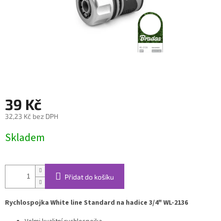
39 Kč
32,23 Kč bez DPH
Měrná
Skladem
cena:
Přidat do košíku
Rychlospojka White line Standard na hadice 3/4" WL-2136