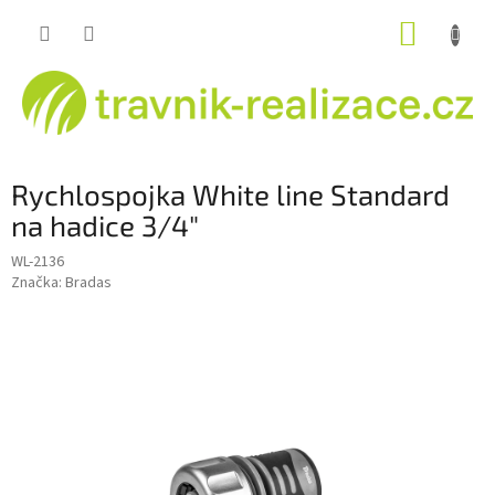
Přejít
NÁKUP
na
obsah
KOŠÍK
Rychlospojka White line Standard
na hadice 3/4"
WL-2136
Značka:
Bradas