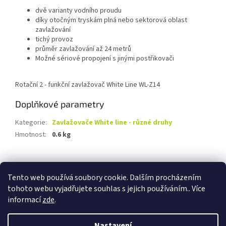
dvě varianty vodního proudu
díky otočným tryskám plná nebo sektorová oblast
zavlažování
tichý provoz
průměr zavlažování až 24 metrů
Možné sériové propojení s jinými postřikovači
Rotační 2 - funkční zavlažovač White Line WL-Z14
Doplňkové parametry
Kategorie
:
Zavlažovače White line - různé druhy
Hmotnost
:
0.6 kg
Z
á
Tento web používá soubory cookie. Dalším procházením
Travnik-realizace.cz
Kontakty
Odstoupení od smlouvy
p
tohoto webu vyjadřujete souhlas s jejich používáním.. Více
a
informací
zde
.
t
í
Nastavení