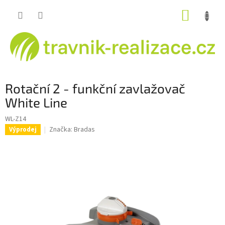
Přejít
NÁKUP
na
obsah
KOŠÍK
Rotační 2 - funkční zavlažovač
White Line
WL-Z14
Značka:
Bradas
Výprodej