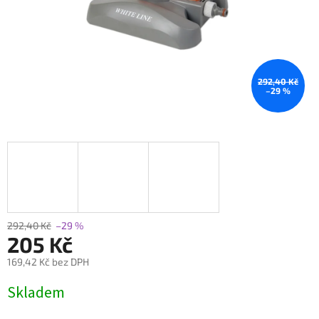
292,40 Kč
–29 %
292,40 Kč
–29 %
205 Kč
169,42 Kč bez DPH
Měrná
Skladem
cena: