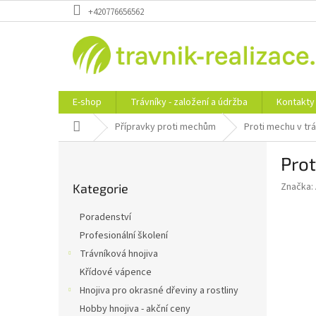
Přejít
+420776656562
na
obsah
E-shop
Trávníky - založení a údržba
Kontakty
Domů
Přípravky proti mechům
Proti mechu v tr
P
Prot
o
Přeskočit
s
Značka:
Kategorie
kategorie
t
r
Poradenství
a
Profesionální školení
n
Trávníková hnojiva
n
í
Křídové vápence
p
Hnojiva pro okrasné dřeviny a rostliny
a
Hobby hnojiva - akční ceny