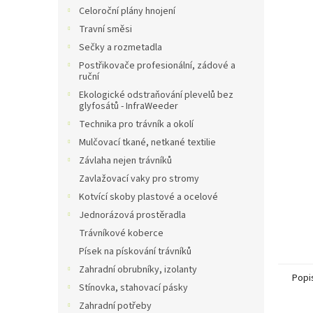
n
Celoroční plány hnojení
e
Travní směsi
l
Sečky a rozmetadla
Postřikovače profesionální, zádové a
ruční
Ekologické odstraňování plevelů bez
glyfosátů - InfraWeeder
Technika pro trávník a okolí
Mulčovací tkané, netkané textilie
Závlaha nejen trávníků
Zavlažovací vaky pro stromy
Kotvící skoby plastové a ocelové
Jednorázová prostěradla
Trávníkové koberce
Písek na pískování trávníků
Zahradní obrubníky, izolanty
Popi
Stínovka, stahovací pásky
Zahradní potřeby