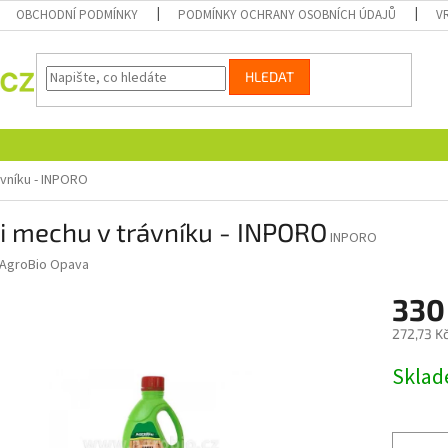
OBCHODNÍ PODMÍNKY
PODMÍNKY OCHRANY OSOBNÍCH ÚDAJŮ
V
HLEDAT
ávníku - INPORO
i mechu v trávníku - INPORO
INPORO
AgroBio Opava
330
272,73 K
Měrná
Skla
cena: