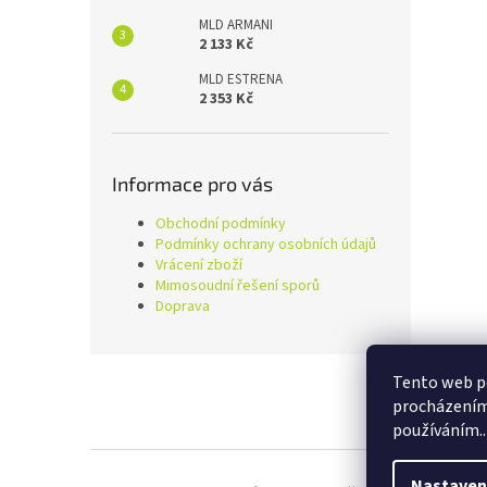
MLD ARMANI
2 133 Kč
MLD ESTRENA
2 353 Kč
Informace pro vás
Obchodní podmínky
Podmínky ochrany osobních údajů
Vrácení zboží
Mimosoudní řešení sporů
Doprava
Z
Tento web po
á
procházením 
p
používáním..
a
t
í
Nastaven