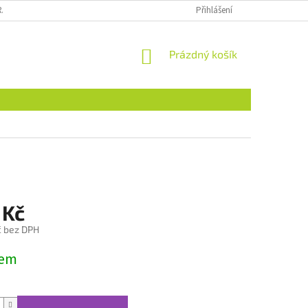
RÁCENÍ ZBOŽÍ
MIMOSOUDNÍ ŘEŠENÍ SPORŮ
Přihlášení
DOPRAVA
NÁKUPNÍ
Prázdný košík
KOŠÍK
 Kč
č bez DPH
dem