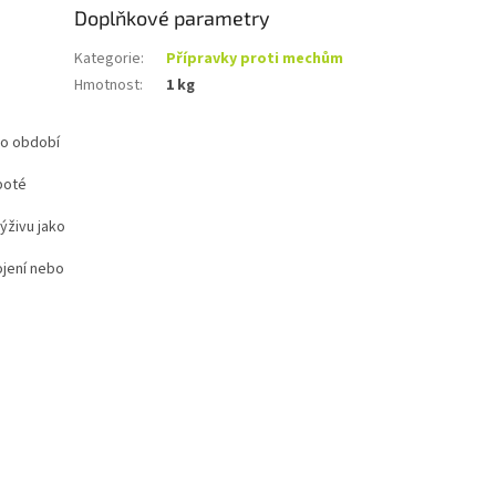
Doplňkové parametry
Kategorie
:
Přípravky proti mechům
Hmotnost
:
1 kg
ho období
poté
ýživu jako
ojení nebo