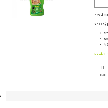
Proti me
Vhodný 
tr
sp
tr
Detailní 
TISK
s