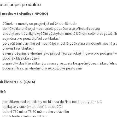
ailní popis produktu
i mechu v trávníku (INPORO)
účinek na mechy se projeví již od 24 do 48 hodin
do několika dnů je již mech zcela potlačen a to přírodní cestou
vhodný pro trávníky s vyšším výskytem mechů během celého vegetační
zejména pro použití před vertikutací
po vyčištění trávníků od mechů (je vhodné počkat na zhnědnutí mechů a 
provést vertikutaci)
svým složením je vhodné jako přírodní (organické) hnojivo pro podzimní v
doplněk klasické výživy
organický dusík je získaný z vinassy, je zcela bezpečný, bez rizika přehn
popálení trav, aj. vhodný pro ekologické pěstování
h živin: N + K (1,5+6)
ití:
postřikem podle potřeby od března do října (od teploty 11 st. C)
aplikujte v suchém období (bez dešťů)
balení 750 ml na 75-90 m2 mechu v trávníku
nemíchejte s jinými produkty