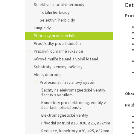
Det
Selektivní a totální herbicidy
Totální herbicidy
Prot
Selektivní herbicidy
Fungicidy
Přípravky proti mechům
Prostředky proti škůdcům
Pracovní ochranné rukavice
Kůrové mulče balené a volně ložené
Substráty, zeminy, rašeliny
Akce, doprodej
Profesionální závlahový systém
Šachty na elekromagnetické ventily,
Obsa
šachty s ventilem
Konektory pro elektromag. ventily v
Použ
šachtách, příslušenství
Elektromagnetické ventily
Přívodní potrubí ø16, ø20, ø25, ø32mm
Redukce, konektory ø20, ø25, ø32mm