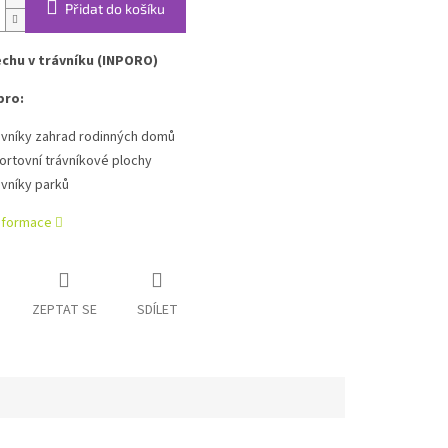
Přidat do košíku
chu v trávníku (INPORO)
pro:
ávníky zahrad rodinných domů
ortovní trávníkové plochy
ávníky parků
informace
ZEPTAT SE
SDÍLET