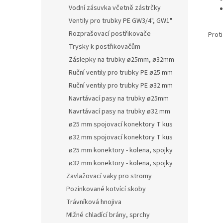
Vodní zásuvka včetně zástrčky
Ventily pro trubky PE GW3/4", GW1"
Rozprašovací postřikovače
Prot
Trysky k postřikovačům
Záslepky na trubky ø25mm, ø32mm
Ruční ventily pro trubky PE ø25 mm
Ruční ventily pro trubky PE ø32 mm
Navrtávací pasy na trubky ø25mm
Navrtávací pasy na trubky ø32 mm
ø25 mm spojovací konektory T kus
ø32 mm spojovací konektory T kus
ø25 mm konektory - kolena, spojky
ø32 mm konektory - kolena, spojky
Zavlažovací vaky pro stromy
Pozinkované kotvící skoby
Trávníková hnojiva
Mlžné chladící brány, sprchy