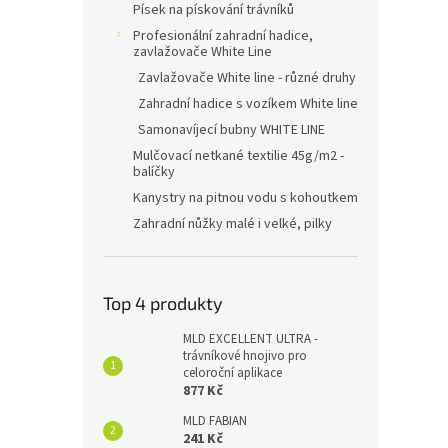
Písek na pískování trávníků
Profesionální zahradní hadice,
zavlažovače White Line
Zavlažovače White line - různé druhy
Zahradní hadice s vozíkem White line
Samonavíjecí bubny WHITE LINE
Mulčovací netkané textilie 45g/m2 -
balíčky
Kanystry na pitnou vodu s kohoutkem
Zahradní nůžky malé i velké, pilky
Top 4 produkty
MLD EXCELLENT ULTRA -
trávníkové hnojivo pro
celoroční aplikace
877 Kč
MLD FABIAN
241 Kč