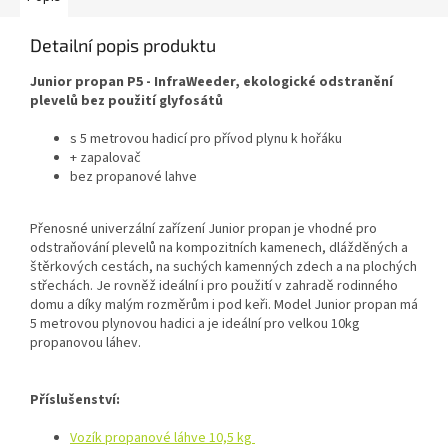
Detailní popis produktu
Junior propan P5 - InfraWeeder, ekologické odstranění
plevelů bez použití glyfosátů
s 5 metrovou hadicí pro přívod plynu k hořáku
+ zapalovač
bez propanové lahve
Přenosné univerzální zařízení Junior propan je vhodné pro
odstraňování plevelů na kompozitních kamenech, dlážděných a
štěrkových cestách, na suchých kamenných zdech a na plochých
střechách. Je rovněž ideální i pro použití v zahradě rodinného
domu a díky malým rozměrům i pod keři. Model Junior propan má
5 metrovou plynovou hadici a je ideální pro velkou 10kg
propanovou láhev.
Příslušenství:
Vozík propanové láhve 10,5 kg