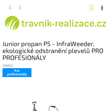
Přejít
NÁKUP
na
obsah
KOŠÍK
Junior propan P5 - InfraWeeder,
ekologické odstranění plevelů PRO
PROFESIONÁLY
246422
Pro
profesionály