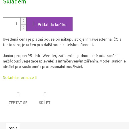
Skladem
cena:
Přidat do košíku
Uvedená cena je platná pouze při nákupu stroje Infraweeder na IČO a
tento stroj je určen pro další podnikatelskou činnost.
Junior propan P5 - InfraWeeder, zařízení na jednoduché odstranění
nežádoucí vegetace (plevele) s infračerveným zářením. Model Junior je
ideální pro soukromé i profesionální používání.
Detailní informace
ZEPTAT SE
SDÍLET
Popis