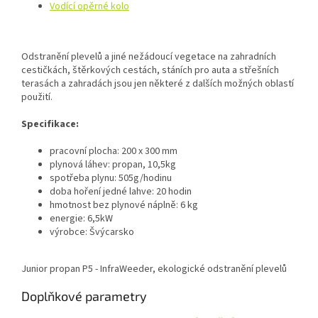
Vodící opěrné kolo
Odstranění plevelů a jiné nežádoucí vegetace na zahradních
cestičkách, štěrkových cestách, stáních pro auta a střešních
terasách a zahradách jsou jen některé z dalších možných oblastí
použití.
Specifikace:
pracovní plocha: 200 x 300 mm
plynová láhev: propan, 10,5kg
spotřeba plynu: 505g/hodinu
doba hoření jedné lahve: 20 hodin
hmotnost bez plynové náplně: 6 kg
energie: 6,5kW
výrobce: Švýcarsko
Junior propan P5 - InfraWeeder, ekologické odstranění plevelů
Doplňkové parametry