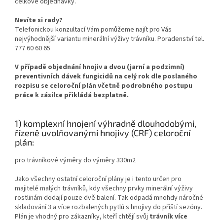
celkové objednávky.
Nevíte si rady?
Telefonickou konzultací Vám pomůžeme najít pro Vás
nejvýhodnější variantu minerální výživy trávníku. Poradenství tel.
777 60 60 65
V případě objednání hnojiv a dvou (jarní a podzimní)
preventivních dávek fungicidů na celý rok dle poslaného
rozpisu se celoroční plán včetně podrobného postupu
práce k zásilce přikládá bezplatně.
1) komplexní hnojení výhradně dlouhodobými,
řízeně uvolňovanými hnojivy (CRF) celoroční
plán:
pro trávníkové výměry do výměry 330m2
Jako všechny ostatní celoroční plány je i tento určen pro
majitelé malých trávníků, kdy všechny prvky minerální výživy
rostlinám dodají pouze dvě balení. Tak odpadá mnohdy náročné
skladování 3 a více rozbalených pytlů s hnojivy do příští sezóny.
Plán je vhodný pro zákazníky, kteří chtějí svůj
trávník více