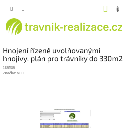
Přejít
NÁKUP
na
obsah
KOŠÍK
Hnojení řízeně uvolňovanými
hnojivy, plán pro trávníky do 330m2
189509
Značka:
MLD