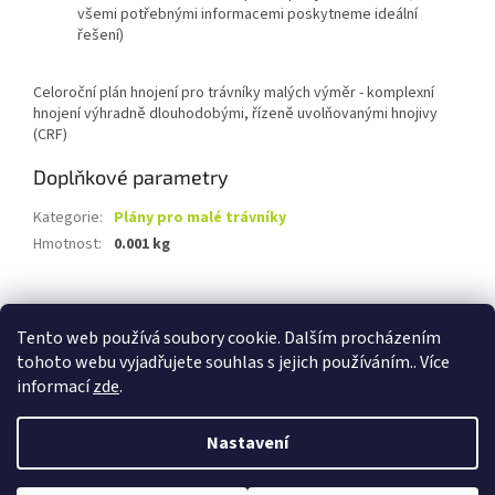
všemi potřebnými informacemi poskytneme ideální
řešení)
Celoroční plán hnojení pro trávníky malých výměr - komplexní
hnojení výhradně dlouhodobými, řízeně uvolňovanými hnojivy
(CRF)
Doplňkové parametry
Kategorie
:
Plány pro malé trávníky
Hmotnost
:
0.001 kg
Z
á
Tento web používá soubory cookie. Dalším procházením
Travnik-realizace.cz
Kontakty
Odstoupení od smlouvy
p
tohoto webu vyjadřujete souhlas s jejich používáním.. Více
a
informací
zde
.
t
í
Nastavení
Vytvořil Shoptet