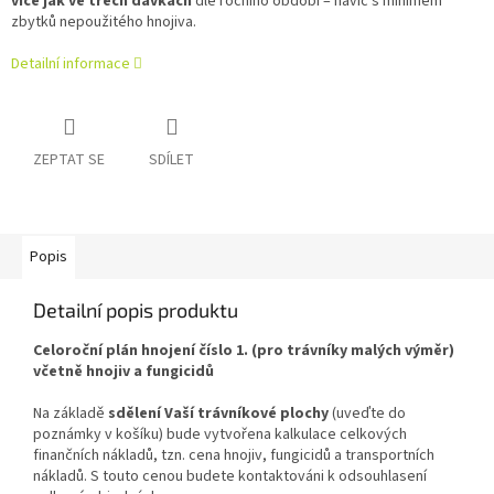
více jak ve třech dávkách
dle ročního období – navíc s minimem
zbytků nepoužitého hnojiva.
Detailní informace
ZEPTAT SE
SDÍLET
Popis
Detailní popis produktu
Celoroční plán hnojení číslo 1. (pro trávníky malých výměr)
včetně hnojiv a fungicidů
Na základě
sdělení Vaší trávníkové plochy
(uveďte do
poznámky v košíku) bude vytvořena kalkulace celkových
finančních nákladů, tzn. cena hnojiv, fungicidů a transportních
nákladů. S touto cenou budete kontaktováni k odsouhlasení