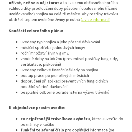
užívat, než se o něj starat
a to i za cenu občasného horšího
vzhledu díky prodloužení doby působení obalovaného (řízeně
uvolňovaného) hnojiva na celé tři měsíce. Aby rostliny trávníku
obdrželi teplem uvolněné živiny je nutná
(...více informací)
Součástí celoročního plánu:
uvedený typ hnojiva a jeho přesné dávkování
měsíční spotřeba jednotlivých hnojiv
roční množství živin v g/m2
vhodné doby na údržbu (preventivní postřiky fungicidy,
vertikutace, pískování)
uvedeny celkové finanční náklady na hnojiva
postup práce po jednotlivých měsících
doporučení při aplikaci preventivních fungicidních
postřiků včetně dávkování
bezplatné odborné poradenství na výživu trávníků
K objednávce prosím uveďte:
co nejpřesnější trávníkovou výměru
, kterou uveďte do
poznámky v košíku
funkční telefonní číslo
pro doplňující informace (se