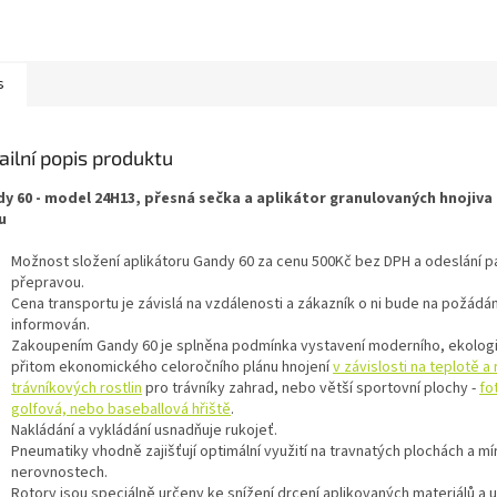
s
ailní popis produktu
y 60 - model 24H13, přesná sečka a aplikátor granulovaných hnojiva
u
Možnost složení aplikátoru Gandy 60 za cenu 500Kč bez DPH a odeslání p
přepravou.
Cena transportu je závislá na vzdálenosti a zákazník o ni bude na požádá
informován.
Zakoupením Gandy 60 je splněna podmínka vystavení moderního, ekolog
přitom ekonomického celoročního plánu hnojení
v závislosti na teplotě a 
trávníkových rostlin
pro trávníky zahrad, nebo větší sportovní plochy -
fo
golfová, nebo baseballová hřiště
.
Nakládání a vykládání usnadňuje rukojeť.
Pneumatiky vhodně zajišťují optimální využití na travnatých plochách a mí
nerovnostech.
Rotory jsou speciálně určeny ke snížení drcení aplikovaných materiálů a u