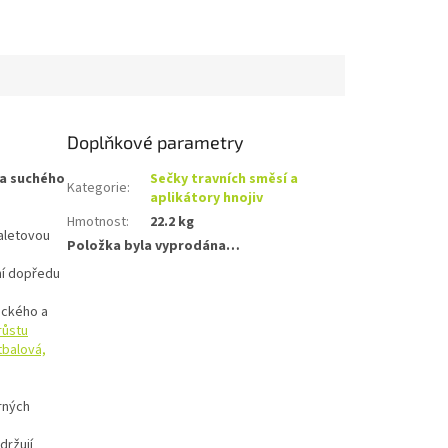
Doplňkové parametry
 a suchého
Sečky travních směsí a
Kategorie
:
aplikátory hnojiv
Hmotnost
:
22.2 kg
aletovou
Položka byla vyprodána…
ní dopředu
ického a
růstu
tbalová,
rných
držují