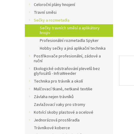
n
Celoroční plány hnojení
e
Travní směsi
l
Sečky a rozmetadla
Sečky travních směsí a aplikátory
hnojiv
Profesionální rozmetadla Spyker
Hobby sečky a jiná aplikační technika
Postřikovače profesionální, zádové a
ruční
Ekologické odstraňování plevelů bez
glyfosátů - InfraWeeder
Technika pro trávník a okolí
Mulčovací tkané, netkané textilie
Závlaha nejen trávníků
Zavlažovací vaky pro stromy
Kotvící skoby plastové a ocelové
Jednorázová prostěradla
Trávníkové koberce