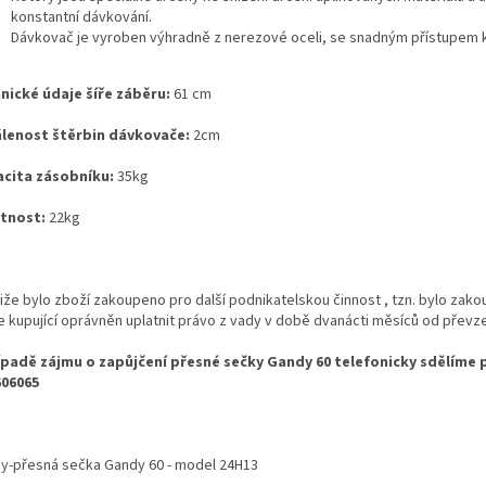
konstantní dávkování.
Dávkovač je vyroben výhradně z nerezové oceli, se snadným přístupem k
nické údaje šíře záběru:
61 cm
lenost štěrbin dávkovače:
2cm
cita zásobníku:
35kg
tnost:
22kg
liže bylo zboží zakoupeno pro další podnikatelskou činnost , tzn. bylo zak
je kupující oprávněn uplatnit právo z vady v době dvanácti měsíců od převz
ípadě zájmu o zapůjčení přesné sečky Gandy 60 telefonicky sdělíme
606065
y-přesná sečka Gandy 60 - model 24H13