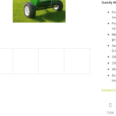
Gandy 60
Pr
su
Po
vý
Mi
gr
Se
(c
Ob
Zá
Vh
ši
mo
Detailní 
TISK