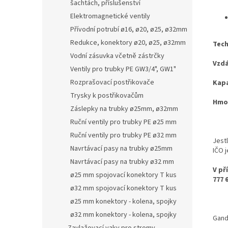
šachtách, příslušenství
Elektromagnetické ventily
Přívodní potrubí ø16, ø20, ø25, ø32mm
Redukce, konektory ø20, ø25, ø32mm
Tech
Vodní zásuvka včetně zástrčky
Vzdá
Ventily pro trubky PE GW3/4", GW1"
Rozprašovací postřikovače
Kapa
Trysky k postřikovačům
Hmo
Záslepky na trubky ø25mm, ø32mm
Ruční ventily pro trubky PE ø25 mm
Ruční ventily pro trubky PE ø32 mm
Jest
Navrtávací pasy na trubky ø25mm
IČO 
Navrtávací pasy na trubky ø32 mm
V př
ø25 mm spojovací konektory T kus
777 
ø32 mm spojovací konektory T kus
ø25 mm konektory - kolena, spojky
ø32 mm konektory - kolena, spojky
Gand