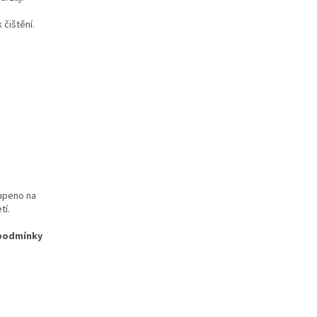
 čištění.
oupeno na
etí.
 podmínky