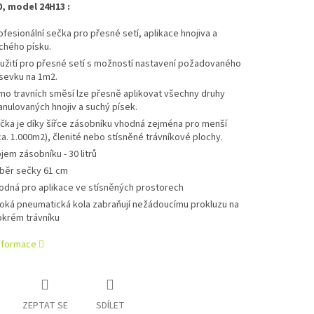
, model 24H13 :
ofesionální sečka pro přesné setí, aplikace hnojiva a
chého písku.
užití pro přesné setí s možností nastavení požadovaného
sevku na 1m2.
mo travních směsí lze přesně aplikovat všechny druhy
anulovaných hnojiv a suchý písek.
čka je díky šířce zásobníku vhodná zejména pro menší
ca. 1.000m2), členité nebo stísněné trávníkové plochy.
jem zásobníku - 30 litrů
běr sečky 61 cm
odná pro aplikace ve stísněných prostorech
roká pneumatická kola zabraňují nežádoucímu prokluzu na
krém trávníku
informace
ZEPTAT SE
SDÍLET