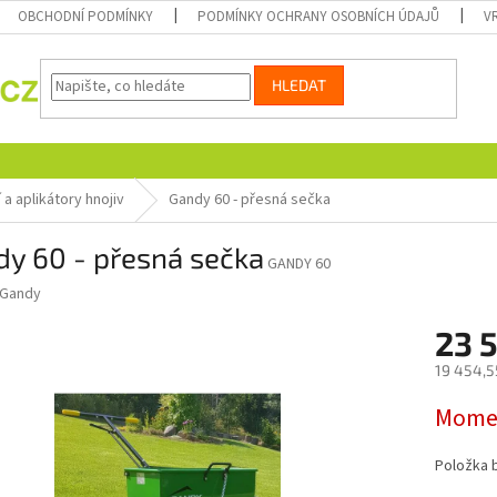
OBCHODNÍ PODMÍNKY
PODMÍNKY OCHRANY OSOBNÍCH ÚDAJŮ
V
HLEDAT
a aplikátory hnojiv
Gandy 60 - přesná sečka
dy 60 - přesná sečka
GANDY 60
Gandy
23 
19 454,5
Měrná
Momen
cena:
Položka 