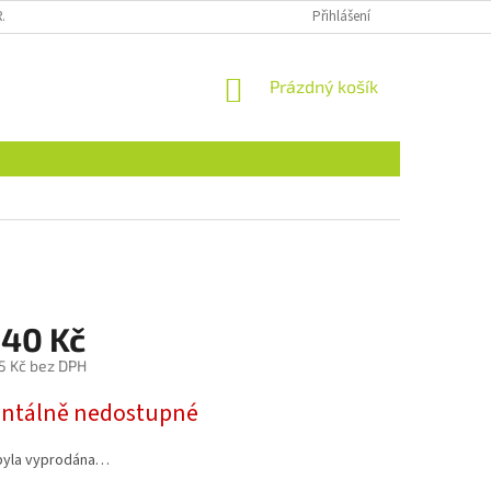
RÁCENÍ ZBOŽÍ
MIMOSOUDNÍ ŘEŠENÍ SPORŮ
Přihlášení
DOPRAVA
NÁKUPNÍ
Prázdný košík
KOŠÍK
540 Kč
5 Kč bez DPH
tálně nedostupné
byla vyprodána…