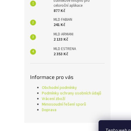
trávníkové hnojivo pro
celoroční aplikace
877 Kč
MLD FABIAN
241 Kč
MLD ARMANI
2 133 Kč
MLD ESTRENA
2 353 Kč
Informace pro vás
Obchodní podmínky
Podmínky ochrany osobních údajů
Vrácení zboží
Mimosoudní řešení sporů
Doprava
Z
Tento web po