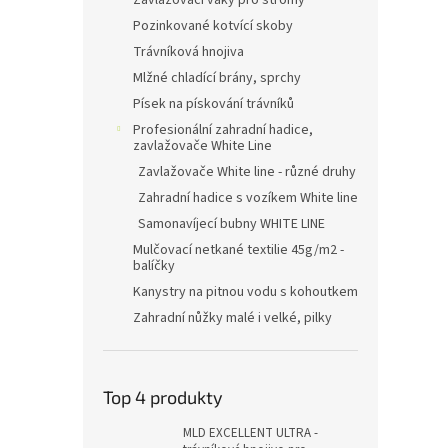
Zavlažovací vaky pro stromy
Pozinkované kotvící skoby
Trávníková hnojiva
Mlžné chladící brány, sprchy
Písek na pískování trávníků
Profesionální zahradní hadice,
zavlažovače White Line
Zavlažovače White line - různé druhy
Zahradní hadice s vozíkem White line
Samonavíjecí bubny WHITE LINE
Mulčovací netkané textilie 45g/m2 -
balíčky
Kanystry na pitnou vodu s kohoutkem
Zahradní nůžky malé i velké, pilky
Top 4 produkty
MLD EXCELLENT ULTRA -