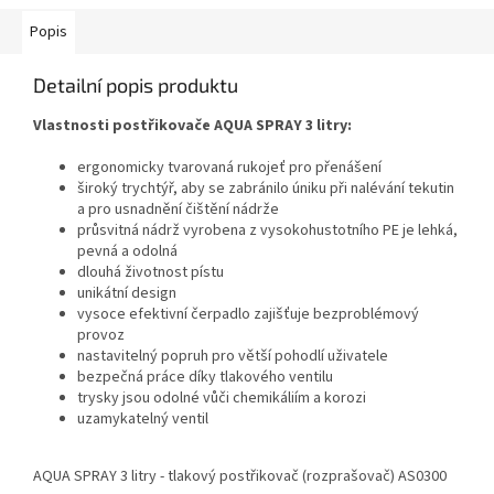
Popis
Detailní popis produktu
Vlastnosti postřikovače AQUA SPRAY 3 litry:
ergonomicky tvarovaná rukojeť pro přenášení
široký trychtýř, aby se zabránilo úniku při nalévání tekutin
a pro usnadnění čištění nádrže
průsvitná nádrž vyrobena z vysokohustotního PE je lehká,
pevná a odolná
dlouhá životnost pístu
unikátní design
vysoce efektivní čerpadlo zajišťuje bezproblémový
provoz
nastavitelný popruh pro větší pohodlí uživatele
bezpečná práce díky tlakového ventilu
trysky jsou odolné vůči chemikáliím a korozi
uzamykatelný ventil
AQUA SPRAY 3 litry - tlakový postřikovač (rozprašovač) AS0300