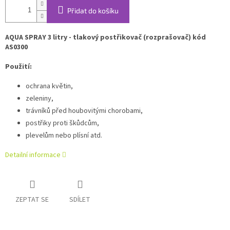
Přidat do košíku
AQUA SPRAY 3 litry - tlakový postřikovač (rozprašovač) kód
AS0300
Použití:
ochrana květin,
zeleniny,
trávníků před houbovitými chorobami,
postřiky proti škůdcům,
plevelům nebo plísní atd.
Detailní informace
ZEPTAT SE
SDÍLET