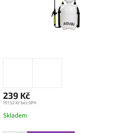
239 Kč
197,52 Kč bez DPH
Měrná
Skladem
cena: