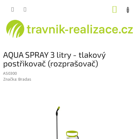
Přejít
NÁKUP
na
obsah
KOŠÍK
AQUA SPRAY 3 litry - tlakový
postřikovač (rozprašovač)
AS0300
Značka:
Bradas