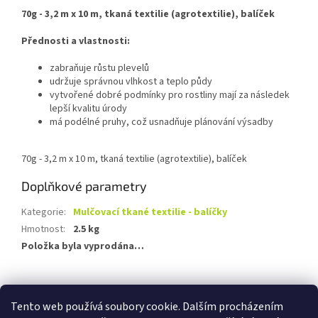
70g - 3,2 m x 10 m, tkaná textilie (agrotextilie), balíček
Přednosti a vlastnosti:
zabraňuje růstu plevelů
udržuje správnou vlhkost a teplo půdy
vytvořené dobré podmínky pro rostliny mají za následek
lepší kvalitu úrody
má podélné pruhy, což usnadňuje plánování výsadby
70g - 3,2 m x 10 m, tkaná textilie (agrotextilie), balíček
Doplňkové parametry
Kategorie
:
Mulčovací tkané textilie - balíčky
Hmotnost
:
2.5 kg
Položka byla vyprodána…
Z
á
Tento web používá soubory cookie. Dalším procházením
Travnik-realizace.cz
Kontakty
Odstoupení od smlouvy