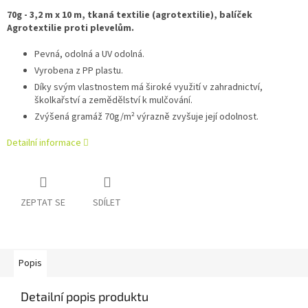
70g - 3,2 m x 10 m, tkaná textilie (agrotextilie), balíček
Agrotextilie proti plevelům.
Pevná, odolná a UV odolná.
Vyrobena z PP plastu.
Díky svým vlastnostem má široké využití v zahradnictví,
školkařství a zemědělství k mulčování.
Zvýšená gramáž 70g/m² výrazně zvyšuje její odolnost.
Detailní informace
ZEPTAT SE
SDÍLET
Popis
Detailní popis produktu