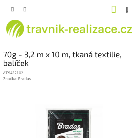
Přejít
NÁKUP
na
obsah
KOŠÍK
70g - 3,2 m x 10 m, tkaná textilie,
balíček
AT9432102
Značka:
Bradas