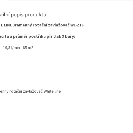
ailní popis produktu
E LINE 3ramenný rotační zavlažovač WL-Z16
cita a průměr postřiku při tlak 3 bary:
19,5 l/min - 85 m2
enný rotační zavlažovač White line