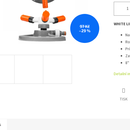
WHITE LI
97 Kč
–29 %
Na
Ro
Pr
Za
8'
Detailní 
TISK
s