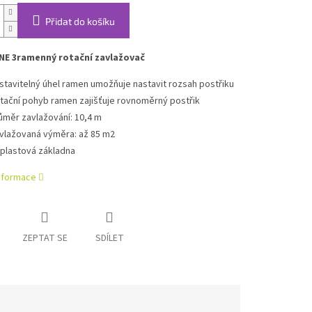
Přidat do košíku
NE 3ramenný rotační zavlažovač
stavitelný úhel ramen umožňuje nastavit rozsah postřiku
tační pohyb ramen zajišťuje rovnoměrný postřik
ůměr zavlažování: 10,4 m
vlažovaná výměra: až 85 m2
' plastová základna
informace
ZEPTAT SE
SDÍLET