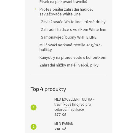
Písek na pískování trávníků
Profesionální zahradní hadice,
zavlažovače White Line
Zavlažovače White line - různé druhy
Zahradní hadice s vozíkem White line
Samonavíjecí bubny WHITE LINE
Mulčovací netkané textilie 45g/m2 -
balíčky
Kanystry na pitnou vodu s kohoutkem
Zahradní nůžky malé i velké, pilky
Top 4 produkty
MLD EXCELLENT ULTRA -
trávníkové hnojivo pro
celoroční aplikace
877 Kč
MLD FABIAN
241 Kč