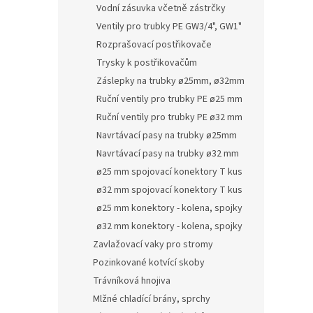
Vodní zásuvka včetně zástrčky
Ventily pro trubky PE GW3/4", GW1"
Rozprašovací postřikovače
Trysky k postřikovačům
Záslepky na trubky ø25mm, ø32mm
Ruční ventily pro trubky PE ø25 mm
Ruční ventily pro trubky PE ø32 mm
Navrtávací pasy na trubky ø25mm
Navrtávací pasy na trubky ø32 mm
ø25 mm spojovací konektory T kus
ø32 mm spojovací konektory T kus
ø25 mm konektory - kolena, spojky
ø32 mm konektory - kolena, spojky
Zavlažovací vaky pro stromy
Pozinkované kotvící skoby
Trávníková hnojiva
Mlžné chladící brány, sprchy