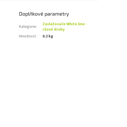
Doplňkové parametry
Zavlažovače White line -
Kategorie
:
různé druhy
Hmotnost
:
0.2 kg