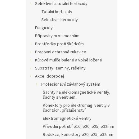
Selektivní a totální herbicidy
Totální herbicidy
Selektivní herbicidy
Fungicidy
Přípravky proti mechům
Prostředky proti škůdcům
Pracovní ochranné rukavice
Kůrové mulče balené a volně ložené
Substráty, zeminy, rašeliny
Akce, doprodej
Profesionální závlahový systém
Šachty na elekromagnetické ventily,
šachty s ventilem
Konektory pro elektromag. ventily v
šachtách, příslušenství
Elektromagnetické ventily
Přívodní potrubí ø16, ø20, ø25, ø32mm
Redukce, konektory ø20, ø25, ø32mm