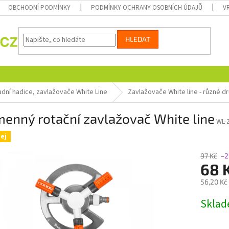
OBCHODNÍ PODMÍNKY
PODMÍNKY OCHRANY OSOBNÍCH ÚDAJŮ
V
HLEDAT
adní hadice, zavlažovače White Line
Zavlažovače White line - různé d
enný rotační zavlažovač White line
WL-
ej
97 Kč
–2
68 
56,20 Kč
Měrná
Skla
cena: