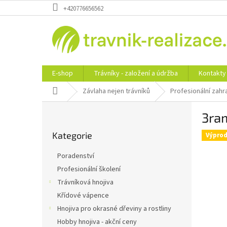
Přejít
+420776656562
na
obsah
E-shop
Trávníky - založení a údržba
Kontakty
Domů
Závlaha nejen trávníků
Profesionální zahr
P
3ram
o
Přeskočit
s
Kategorie
kategorie
Výprod
t
r
Poradenství
a
Profesionální školení
n
Trávníková hnojiva
n
í
Křídové vápence
p
Hnojiva pro okrasné dřeviny a rostliny
a
Hobby hnojiva - akční ceny