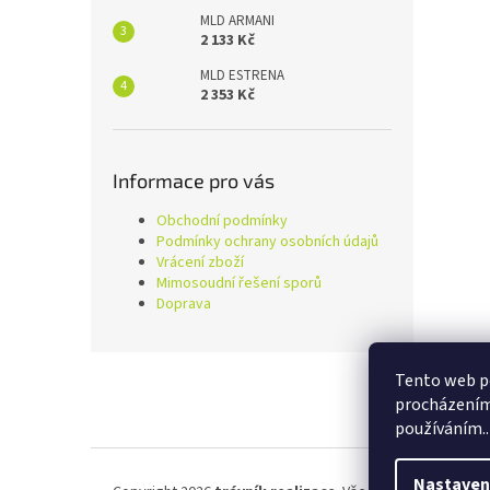
MLD ARMANI
2 133 Kč
MLD ESTRENA
2 353 Kč
Informace pro vás
Obchodní podmínky
Podmínky ochrany osobních údajů
Vrácení zboží
Mimosoudní řešení sporů
Doprava
Z
Tento web po
á
procházením 
p
používáním..
a
t
í
Nastaven