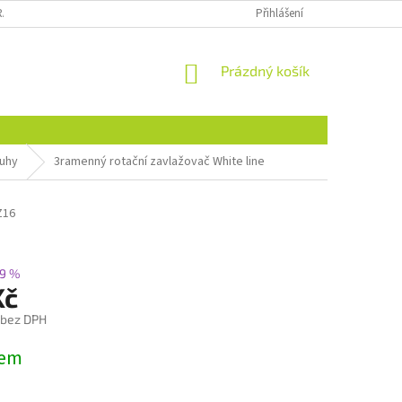
RÁCENÍ ZBOŽÍ
MIMOSOUDNÍ ŘEŠENÍ SPORŮ
Přihlášení
DOPRAVA
NÁKUPNÍ
Prázdný košík
KOŠÍK
ruhy
3ramenný rotační zavlažovač White line
Z16
9 %
Kč
 bez DPH
dem