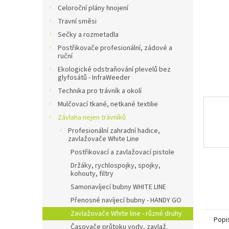
n
Celoroční plány hnojení
e
Travní směsi
l
Sečky a rozmetadla
Postřikovače profesionální, zádové a
ruční
Ekologické odstraňování plevelů bez
glyfosátů - InfraWeeder
Technika pro trávník a okolí
Mulčovací tkané, netkané textilie
Závlaha nejen trávníků
Profesionální zahradní hadice,
zavlažovače White Line
Postřikovací a zavlažovací pistole
Držáky, rychlospojky, spojky,
kohouty, filtry
Samonavíjecí bubny WHITE LINE
Přenosné navíjecí bubny - HANDY GO
Zavlažovače White line - různé druhy
Popi
Časovače průtoku vody, zavlaž.